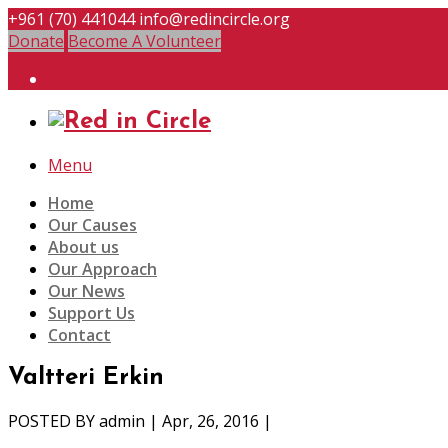
+961 (70) 441044
info@redincircle.org
Donate
Become A Volunteer
Menu
Home
Our Causes
About us
Our Approach
Our News
Support Us
Contact
Valtteri Erkin
POSTED BY
admin
| Apr, 26, 2016 |