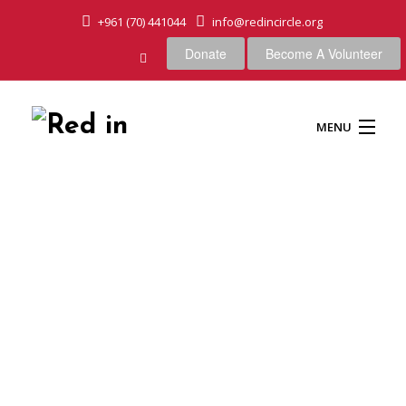
+961 (70) 441044
info@redincircle.org
Donate
Become A Volunteer
MENU
HOME
OUR CAUSES
ABOUT US
OUR APPROACH
Country on the world illustration