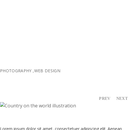
OUR NEWS
SUPPORT US
CONTACT
ENGLISH
PHOTOGRAPHY
,
WEB DESIGN
PREV
NEXT
Lorem ipsum dolor sit amet, consectetuer adipiscing elit. Aenean